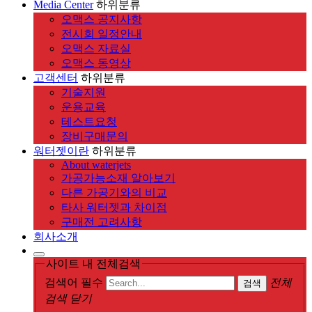
Media Center
하위분류
오맥스 공지사항
전시회 일정안내
오맥스 자료실
오맥스 동영상
고객센터
하위분류
기술지원
운용교육
테스트요청
장비구매문의
워터젯이란
하위분류
About waterjets
가공가능소재 알아보기
다른 가공기와의 비교
타사 워터젯과 차이점
구매전 고려사항
회사소개
사이트 내 전체검색
검색어 필수
전체
검색
검색 닫기