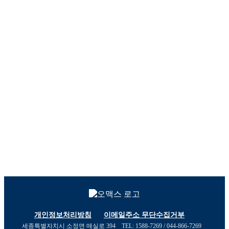
®
®
optimax
OMAX
Value & Essential
Premium Performance
®
®
MAXIEM
ProtoMAX
Versatile & Efficient
Compact Cutting
개인정보처리방침
이메일주소 무단수집거부
세종특별자치시 소정면 매실로 394
TEL: 1588-7269 / 044-866-7269